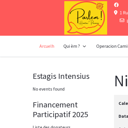
1 Ru
Arcuelh
Qui èm ?
Operacion Cami
Ni
Estagis Intensius
No events found
Financement
Cale
Participatif 2025
Dat
Liste des donateurs