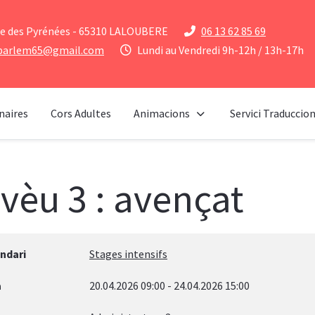
e des Pyrénées - 65310 LALOUBERE
06 13 62 85 69
parlem65@gmail.com
Lundi au Vendredi 9h-12h / 13h-17h
naires
Cors Adultes
Animacions
Servici Traduccio
vèu 3 : avençat
ndari
Stages intensifs
a
20.04.2026
09:00
-
24.04.2026
15:00