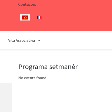
Contactes
Seleccioni el seu idioma
n
Vita Associativa
Programa setmanèr
No events found