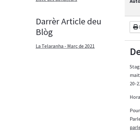
Auto
Darrèr Article deu
Blòg
La Telaranha - Març de 2021
De
Stag
maitr
20-21
Hora
Pour
Parl
par