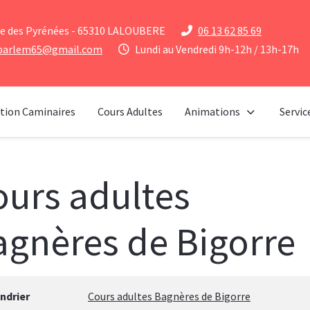
e des Pyrénées - 65310 LALOUBERE
06 13 62 85 69
parlem65@gmail.com
Lundi au Vendredi 9h-12h / 13h-17h
tion Caminaires
Cours Adultes
Animations
Servic
ours adultes
agnères de Bigorre
ndrier
Cours adultes Bagnères de Bigorre