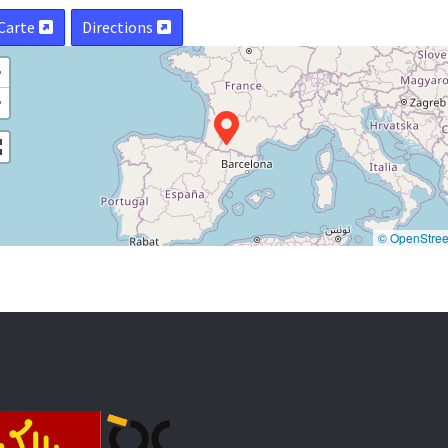
Carte
Directions
+
−
© OpenStre