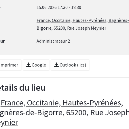
e
15.06.2026
17:30
-
18:30
France, Occitanie, Hautes-Pyrénées, Bagnères
Bigorre, 65200, Rue Joseph Meynier
ur
Administrateur 2
Imprimer
Google
Outlook (.ics)
tails du lieu
France, Occitanie, Hautes-Pyrénées,
gnères-de-Bigorre, 65200, Rue Josep
ynier